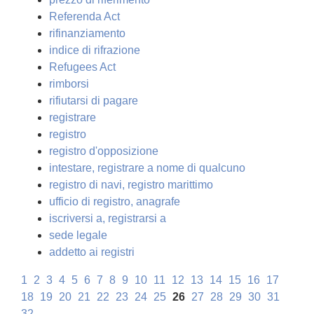
Referenda Act
rifinanziamento
indice di rifrazione
Refugees Act
rimborsi
rifiutarsi di pagare
registrare
registro
registro d'opposizione
intestare, registrare a nome di qualcuno
registro di navi, registro marittimo
ufficio di registro, anagrafe
iscriversi a, registrarsi a
sede legale
addetto ai registri
1
2
3
4
5
6
7
8
9
10
11
12
13
14
15
16
17
18
19
20
21
22
23
24
25
26
27
28
29
30
31
32