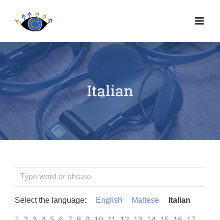
Italian
Select the language:
English
Maltese
Italian
1
2
3
4
5
6
7
8
9
10
11
12
13
14
15
16
17