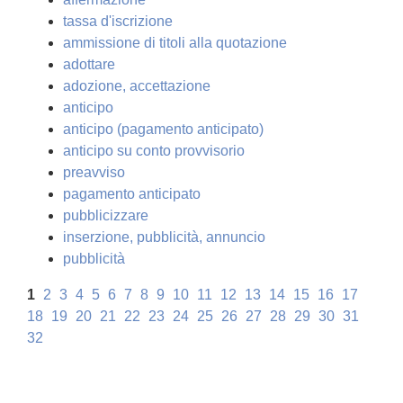
tassa d'iscrizione
ammissione di titoli alla quotazione
adottare
adozione, accettazione
anticipo
anticipo (pagamento anticipato)
anticipo su conto provvisorio
preavviso
pagamento anticipato
pubblicizzare
inserzione, pubblicità, annuncio
pubblicità
1
2
3
4
5
6
7
8
9
10
11
12
13
14
15
16
17
18
19
20
21
22
23
24
25
26
27
28
29
30
31
32