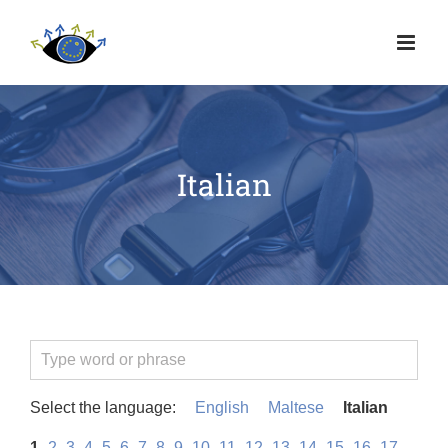
Italian
Select the language:
English
Maltese
Italian
1
2
3
4
5
6
7
8
9
10
11
12
13
14
15
16
17