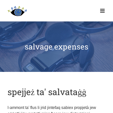
salvage expenses
spejjeż ta' salvataġġ
l-ammont ta' flus li jrid jintefaq sabiex propjetà jew