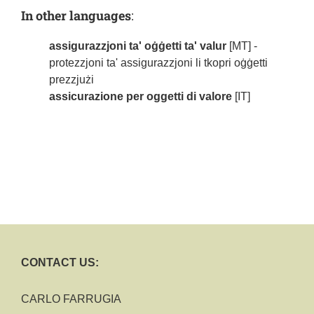
In other languages
:
assigurazzjoni ta' oġġetti ta' valur
[MT] -
protezzjoni ta' assigurazzjoni li tkopri oġġetti
prezzjużi
assicurazione per oggetti di valore
[IT]
CONTACT US:
CARLO FARRUGIA