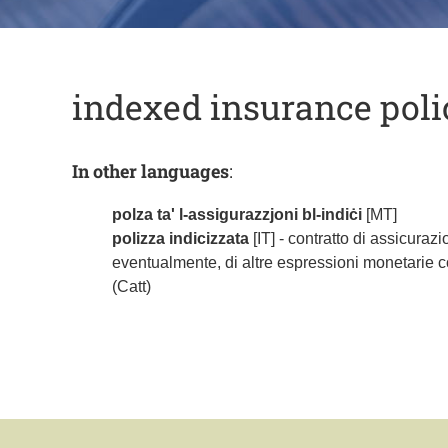
indexed insurance poli
In other languages
:
polza ta' l-assigurazzjoni bl-indiċi
[MT]
polizza indicizzata
[IT] - contratto di assicuraz
eventualmente, di altre espressioni monetarie co
(Catt)