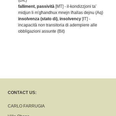
(Dic)
falliment, passività
[MT] - il-kondizzjoni ta'
midjun li m'għandhux mnejn iħallas dejnu (Aq)
insolvenza (stato di), insolvency
[IT] -
incapacità non transitoria di adempiere alle
obbligazioni assunte (Bit)
CONTACT US:
CARLO FARRUGIA