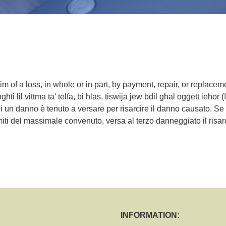
m of a loss, in whole or in part, by payment, repair, or replacem
i lil vittma ta' telfa, bi ħlas, tiswija jew bdil għal oġġett ieħor (
i un danno è tenuto a versare per risarcire il danno causato. Se
limiti del massimale convenuto, versa al terzo danneggiato il risa
INFORMATION: