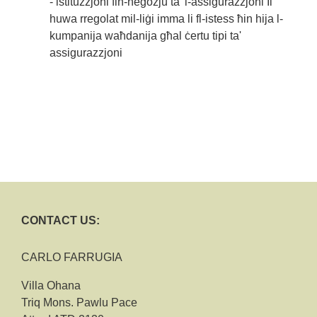
- istituzzjoni fin-negozju ta' l-assigurazzjoni Ii
huwa rregolat mil-liġi imma li fl-istess ħin hija l-
kumpanija waħdanija għal ċertu tipi ta'
assigurazzjoni
CONTACT US:
CARLO FARRUGIA
Villa Ohana
Triq Mons. Pawlu Pace