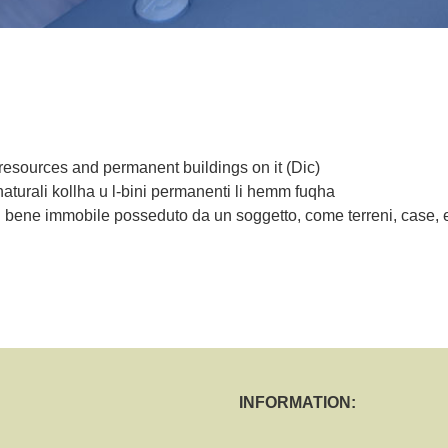
l resources and permanent buildings on it (Dic)
si naturali kollha u l-bini permanenti li hemm fuqha
i bene immobile posseduto da un soggetto, come terreni, case, e
INFORMATION: